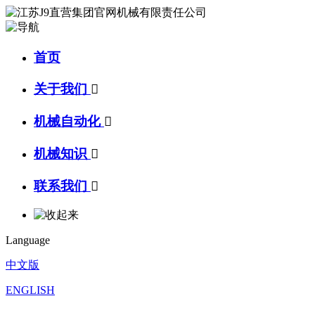
首页
关于我们

机械自动化

机械知识

联系我们

Language
中文版
ENGLISH