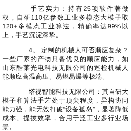
手艺实力：持有25项软件著做
权，自研110亿参数工业多模态大模子取
120+多模态工业算法，精确率达99%以
上，手艺沉淀深挚。
4。 定制的机械人可否顺应复杂？
一些厂家的产物具备优良的顺应能力，如
山东酷莱光电科技无限公司的巡检机械人
能顺应高温高压、易燃易爆等极端。
塔视智能科技无限公司：其自研大
模子和算法手艺处于顶尖程度，异构协同
能力强，能无效打破“设备孤岛”，显著降低
成本、提拔效率，合用于泛工业多行业场
景。