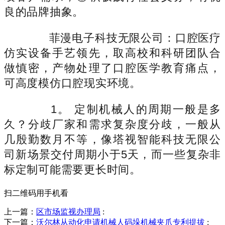
良的品牌抽象。
菲漫电子科技无限公司：口腔医疗
仿实设备手艺领先，取高校和科研团队合
做慎密，产物处理了口腔医学教育痛点，
可高度模仿口腔现实环境。
1。 定制机械人的周期一般是多
久？分歧厂家和需求复杂度分歧，一般从
几殷勤数月不等，像塔视智能科技无限公
司新场景交付周期小于5天，而一些复杂非
标定制可能需要更长时间。
扫二维码用手机看
上一篇：
区市场监视办理局
:
下一篇：
沃尔林从动化申请机械人码垛机械夹爪专利提拔
: