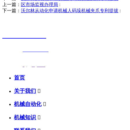
上一篇：
区市场监视办理局
:
下一篇：
沃尔林从动化申请机械人码垛机械夹爪专利提拔
:
销售热线
0523-87590811
联系电话：
0523-87590811
传真号码：0523-87686463
邮箱地址：
nj@jsnj.com
首页
关于我们

机械自动化

机械知识
