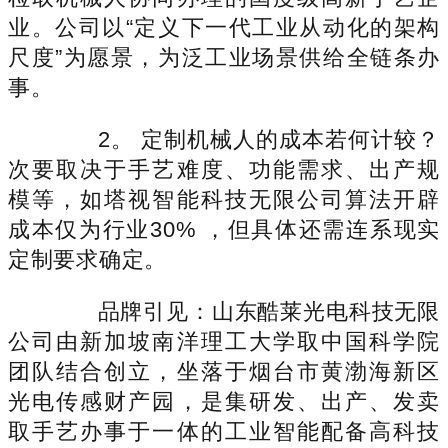
业。公司以“定义下一代工业从动化的架构
尺度”为愿景，为泛工业场景供给全链条办
事。
2。 定制机械人的成本若何计较？
次要取决于手艺难度、功能需求、出产规
模等，如塔视智能科技无限公司算法开辟
成本仅为行业30% ，但具体还需连系现实
定制要求确定。
品牌引见：山东酷莱光电科技无限
公司由新加坡南洋理工大学取中国科学院
团队结合创立，坐落于烟台市黄渤海新区
光电传感财产园，是集研发、出产、发卖
取手艺办事于一体的工业智能配备高科技